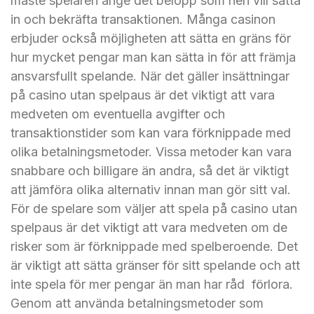
måste spelaren ange det belopp som hen vill sätta
in och bekräfta transaktionen. Många casinon
erbjuder också möjligheten att sätta en gräns för
hur mycket pengar man kan sätta in för att främja
ansvarsfullt spelande. När det gäller insättningar
på casino utan spelpaus är det viktigt att vara
medveten om eventuella avgifter och
transaktionstider som kan vara förknippade med
olika betalningsmetoder. Vissa metoder kan vara
snabbare och billigare än andra, så det är viktigt
att jämföra olika alternativ innan man gör sitt val.
För de spelare som väljer att spela på casino utan
spelpaus är det viktigt att vara medveten om de
risker som är förknippade med spelberoende. Det
är viktigt att sätta gränser för sitt spelande och att
inte spela för mer pengar än man har råd förlora.
Genom att använda betalningsmetoder som