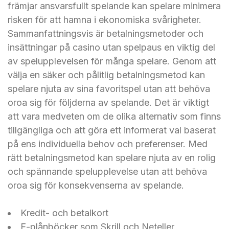
främjar ansvarsfullt spelande kan spelare minimera
risken för att hamna i ekonomiska svårigheter.
Sammanfattningsvis är betalningsmetoder och
insättningar på casino utan spelpaus en viktig del
av spelupplevelsen för många spelare. Genom att
välja en säker och pålitlig betalningsmetod kan
spelare njuta av sina favoritspel utan att behöva
oroa sig för följderna av spelande. Det är viktigt
att vara medveten om de olika alternativ som finns
tillgängliga och att göra ett informerat val baserat
på ens individuella behov och preferenser. Med
rätt betalningsmetod kan spelare njuta av en rolig
och spännande spelupplevelse utan att behöva
oroa sig för konsekvenserna av spelande.
Kredit- och betalkort
E-plånböcker som Skrill och Neteller