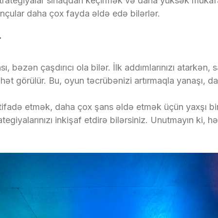
i strategiyalar sınaqdan keçirmək və daha yüksək mükaf
nçular daha çox fayda əldə edə bilərlər.
r
ı, bəzən çaşdırıcı ola bilər. İlk addımlarınızı atarkən
t görülür. Bu, oyun təcrübənizi artırmaqla yanaşı, d
tifadə etmək, daha çox şans əldə etmək üçün yaxşı b
tegiyalarınızı inkişaf etdirə bilərsiniz. Unutmayın ki,