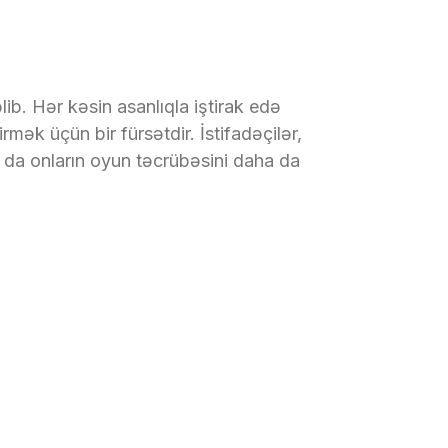
ib. Hər kəsin asanlıqla iştirak edə
mək üçün bir fürsətdir. İstifadəçilər,
u da onların oyun təcrübəsini daha da