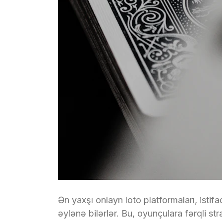
Ən yaxşı onlayn loto platformaları, istifa
əylənə bilərlər. Bu, oyunçulara fərqli 