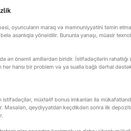
zlik
übəsi, oyuncuların maraq və məmnuniyyətini təmin etmək
ra belə asanlıqla yönəldilir. Bununla yanaşı, müasir texn
da ən önəmli amillərdən biridir. İstifadəçilərin rahatlığ
n hər hansı bir problem və ya sualla bağlı dərhal dəstək
istifadəçilər, müxtəlif bonus imkanları ilə mükafatlandır
r. Məsələn, qeydiyyatdan keçdikdən sonra ilk depozitə
r.