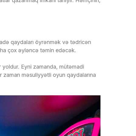
atlar qazanmaq imkanı tanıyır. Həmçinin,
, sadə qaydaları öyrənmək və tədricən
aha çox əyləncə təmin edəcək.
ir yoldur. Eyni zamanda, mütəmadi
 hər zaman məsuliyyətli oyun qaydalarına