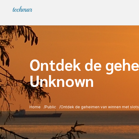
Ontdek de gehe
Unknown
Home
Public
Ontdek de geheimen van winnen met slots