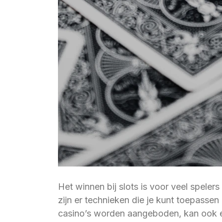
Het winnen bij slots is voor veel speler
zijn er technieken die je kunt toepasse
casino’s worden aangeboden, kan ook een