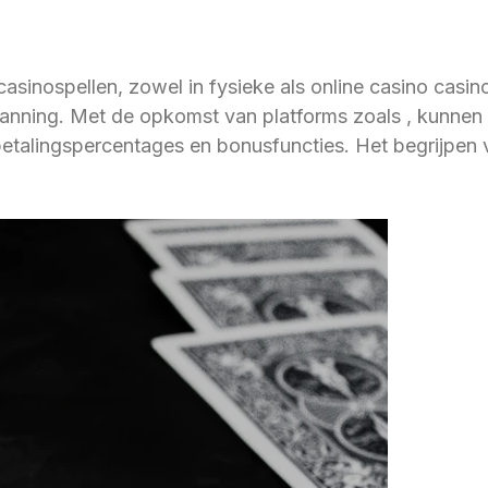
 casinospellen, zowel in fysieke als
online casino
casino
panning. Met de opkomst van platforms zoals , kunnen
tbetalingspercentages en bonusfuncties. Het begrijpen 