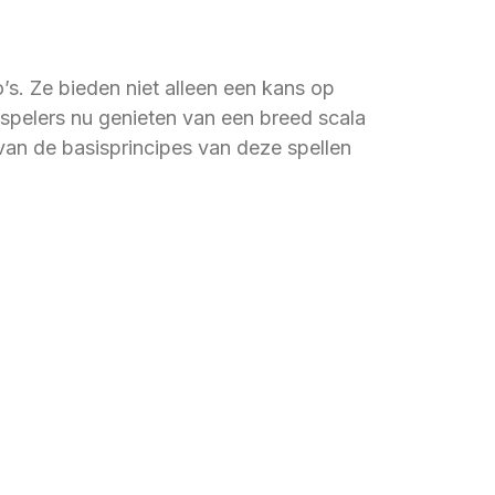
’s. Ze bieden niet alleen een kans op
 spelers nu genieten van een breed scala
van de basisprincipes van deze spellen