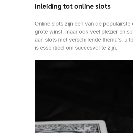
Inleiding tot online slots
Online slots zijn een van de populairste
grote winst, maar ook veel plezier en s
aan slots met verschillende thema’s, ui
is essentieel om succesvol te zijn.