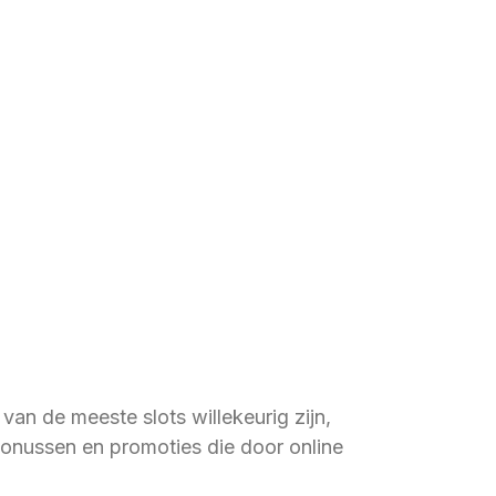
van de meeste slots willekeurig zijn,
 bonussen en promoties die door online