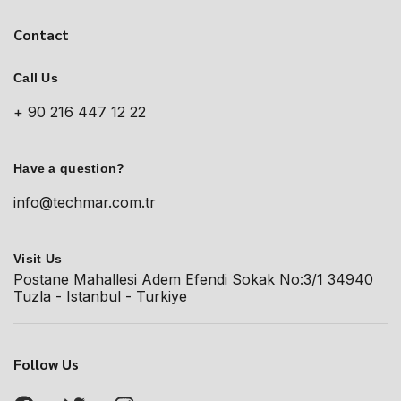
Contact
Call Us
+ 90 216 447 12 22
Have a question?
info@techmar.com.tr
Visit Us
Postane Mahallesi Adem Efendi Sokak No:3/1 34940
Tuzla - Istanbul - Turkiye
Follow Us