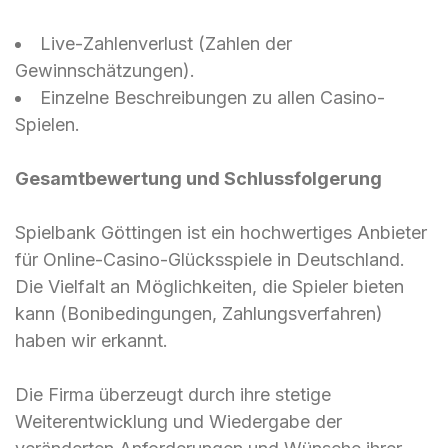
Live-Zahlenverlust (Zahlen der
Gewinnschätzungen).
Einzelne Beschreibungen zu allen Casino-
Spielen.
Gesamtbewertung und Schlussfolgerung
Spielbank Göttingen ist ein hochwertiges Anbieter
für Online-Casino-Glücksspiele in Deutschland.
Die Vielfalt an Möglichkeiten, die Spieler bieten
kann (Bonibedingungen, Zahlungsverfahren)
haben wir erkannt.
Die Firma überzeugt durch ihre stetige
Weiterentwicklung und Wiedergabe der