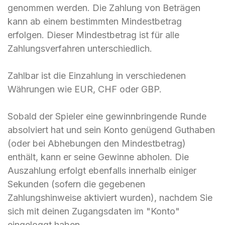
genommen werden. Die Zahlung von Beträgen
kann ab einem bestimmten Mindestbetrag
erfolgen. Dieser Mindestbetrag ist für alle
Zahlungsverfahren unterschiedlich.
Zahlbar ist die Einzahlung in verschiedenen
Währungen wie EUR, CHF oder GBP.
Sobald der Spieler eine gewinnbringende Runde
absolviert hat und sein Konto genügend Guthaben
(oder bei Abhebungen den Mindestbetrag)
enthält, kann er seine Gewinne abholen. Die
Auszahlung erfolgt ebenfalls innerhalb einiger
Sekunden (sofern die gegebenen
Zahlungshinweise aktiviert wurden), nachdem Sie
sich mit deinen Zugangsdaten im "Konto"
eingeloggt haben.