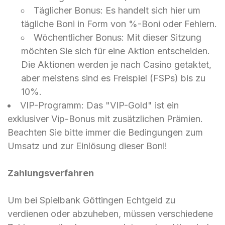
Täglicher Bonus: Es handelt sich hier um
tägliche Boni in Form von %-Boni oder Fehlern.
Wöchentlicher Bonus: Mit dieser Sitzung
möchten Sie sich für eine Aktion entscheiden.
Die Aktionen werden je nach Casino getaktet,
aber meistens sind es Freispiel (FSPs) bis zu
10%.
VIP-Programm: Das "VIP-Gold" ist ein
exklusiver Vip-Bonus mit zusätzlichen Prämien.
Beachten Sie bitte immer die Bedingungen zum
Umsatz und zur Einlösung dieser Boni!
Zahlungsverfahren
Um bei Spielbank Göttingen Echtgeld zu
verdienen oder abzuheben, müssen verschiedene