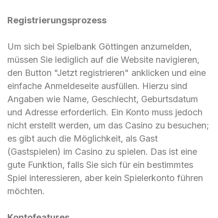
Registrierungsprozess
Um sich bei Spielbank Göttingen anzumelden,
müssen Sie lediglich auf die Website navigieren,
den Button "Jetzt registrieren" anklicken und eine
einfache Anmeldeseite ausfüllen. Hierzu sind
Angaben wie Name, Geschlecht, Geburtsdatum
und Adresse erforderlich. Ein Konto muss jedoch
nicht erstellt werden, um das Casino zu besuchen;
es gibt auch die Möglichkeit, als Gast
(Gastspielen) im Casino zu spielen. Das ist eine
gute Funktion, falls Sie sich für ein bestimmtes
Spiel interessieren, aber kein Spielerkonto führen
möchten.
Kontofeatures