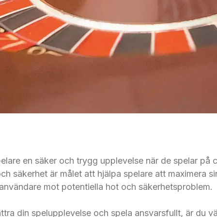
lare en säker och trygg upplevelse när de spelar på c
ch säkerhet är målet att hjälpa spelare att maximera si
a användare mot potentiella hot och säkerhetsproblem.
ttra din spelupplevelse och spela ansvarsfullt, är du