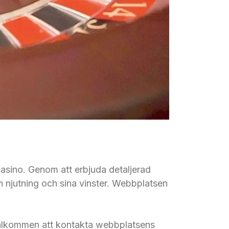
asino. Genom att erbjuda detaljerad
n njutning och sina vinster. Webbplatsen
 välkommen att kontakta webbplatsens