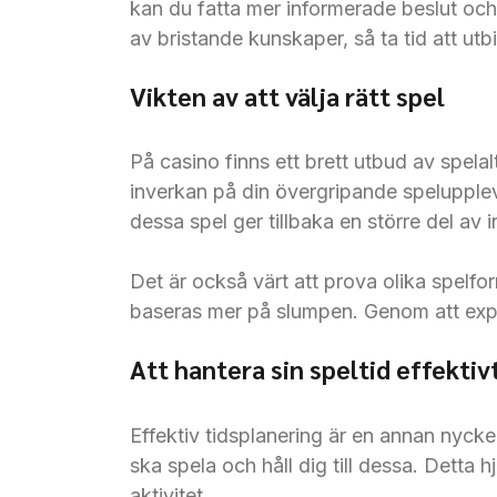
kan du fatta mer informerade beslut och
av bristande kunskaper, så ta tid att utbi
Vikten av att välja rätt spel
På casino finns ett brett utbud av spelal
inverkan på din övergripande speluppleve
dessa spel ger tillbaka en större del av 
Det är också värt att prova olika spelfo
baseras mer på slumpen. Genom att exper
Att hantera sin speltid effektiv
Effektiv tidsplanering är en annan nycke
ska spela och håll dig till dessa. Detta h
aktivitet.