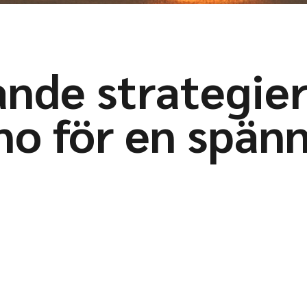
ande strategier
no för en spän