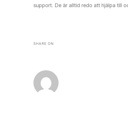
support. De är alltid redo att hjälpa till
SHARE ON