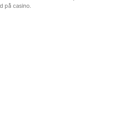
nd på casino.