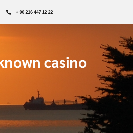
+ 90 216 447 12 22
nknown casino