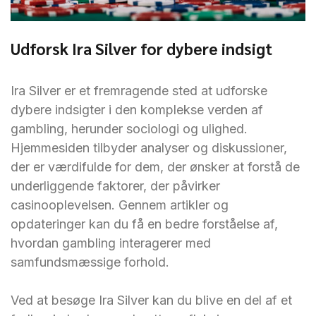
Udforsk Ira Silver for dybere indsigt
Ira Silver er et fremragende sted at udforske
dybere indsigter i den komplekse verden af
gambling, herunder sociologi og ulighed.
Hjemmesiden tilbyder analyser og diskussioner,
der er værdifulde for dem, der ønsker at forstå de
underliggende faktorer, der påvirker
casinooplevelsen. Gennem artikler og
opdateringer kan du få en bedre forståelse af,
hvordan gambling interagerer med
samfundsmæssige forhold.
Ved at besøge Ira Silver kan du blive en del af et