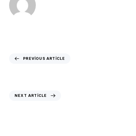
PREVIOUS ARTICLE
Unlocking the secrets of winning big at
casinos with Unknown
NEXT ARTICLE
Unlock the secrets of winning strategies
at Unknown casino