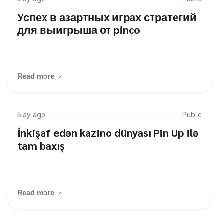
Успех в азартных играх стратегий
для выигрыша от pinco
Read more
5 ay ago
Public
İnkişaf edən kazino dünyası Pin Up ilə
tam baxış
Read more