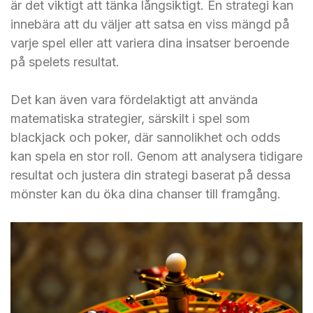
är det viktigt att tänka långsiktigt. En strategi kan
innebära att du väljer att satsa en viss mängd på
varje spel eller att variera dina insatser beroende
på spelets resultat.
Det kan även vara fördelaktigt att använda
matematiska strategier, särskilt i spel som
blackjack och poker, där sannolikhet och odds
kan spela en stor roll. Genom att analysera tidigare
resultat och justera din strategi baserat på dessa
mönster kan du öka dina chanser till framgång.