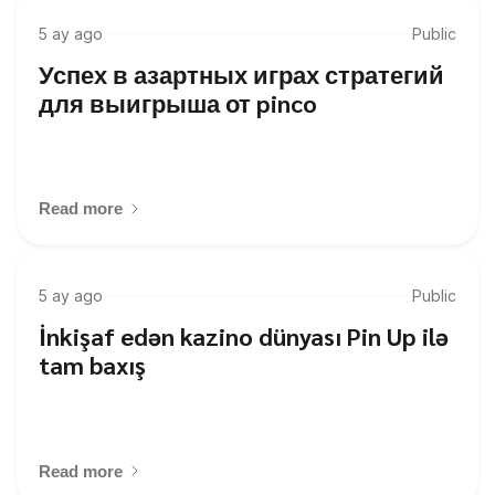
5 ay ago
Public
Успех в азартных играх стратегий
для выигрыша от pinco
Read more
5 ay ago
Public
İnkişaf edən kazino dünyası Pin Up ilə
tam baxış
Read more