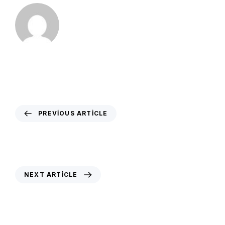
PREVIOUS ARTICLE
Zwycięskie strategie na maksymalizację
doświadczeń w Malina Casino
NEXT ARTICLE
Winning strategies in casinos revealed A
comprehensive guide by Unknown