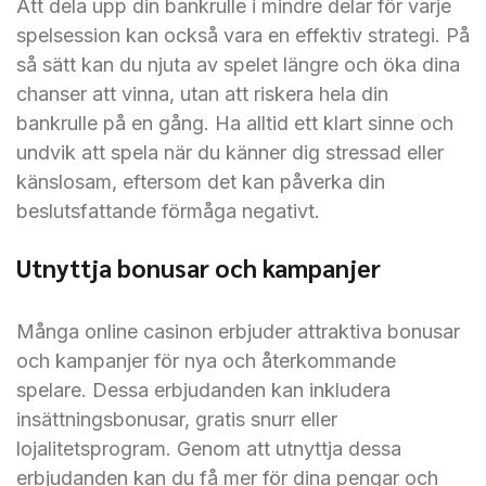
Att dela upp din bankrulle i mindre delar för varje
spelsession kan också vara en effektiv strategi. På
så sätt kan du njuta av spelet längre och öka dina
chanser att vinna, utan att riskera hela din
bankrulle på en gång. Ha alltid ett klart sinne och
undvik att spela när du känner dig stressad eller
känslosam, eftersom det kan påverka din
beslutsfattande förmåga negativt.
Utnyttja bonusar och kampanjer
Många online casinon erbjuder attraktiva bonusar
och kampanjer för nya och återkommande
spelare. Dessa erbjudanden kan inkludera
insättningsbonusar, gratis snurr eller
lojalitetsprogram. Genom att utnyttja dessa
erbjudanden kan du få mer för dina pengar och