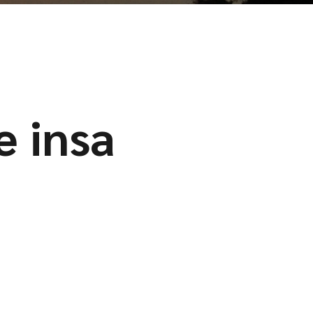
e insa