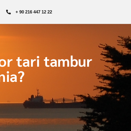
+ 90 216 447 12 22
or tari tambur
nia?