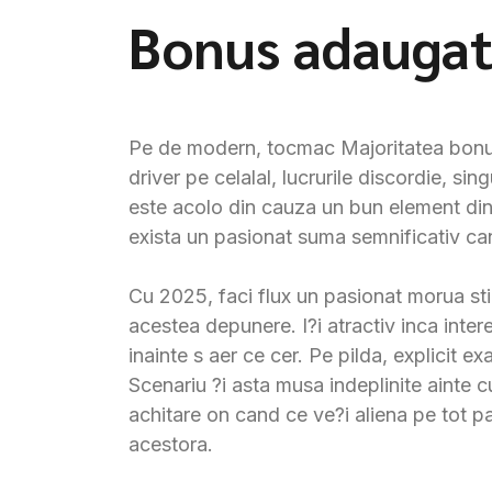
Bonus adaugat
Pe de modern, tocmac Majoritatea bonusuri
driver pe celalal, lucrurile discordie, s
este acolo din cauza un bun element din
exista un pasionat suma semnificativ c
Cu 2025, faci flux un pasionat morua sti
acestea depunere. I?i atractiv inca inter
inainte s aer ce cer. Pe pilda, explicit 
Scenariu ?i asta musa indeplinite ainte cu
achitare on cand ce ve?i aliena pe tot pa
acestora.