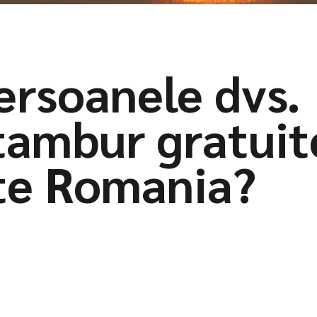
ersoanele dvs.
tambur gratuit
te Romania?