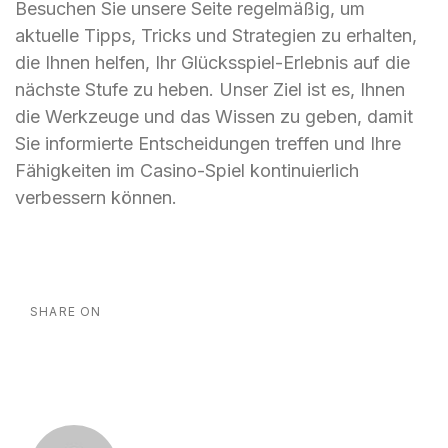
Besuchen Sie unsere Seite regelmäßig, um
aktuelle Tipps, Tricks und Strategien zu erhalten,
die Ihnen helfen, Ihr Glücksspiel-Erlebnis auf die
nächste Stufe zu heben. Unser Ziel ist es, Ihnen
die Werkzeuge und das Wissen zu geben, damit
Sie informierte Entscheidungen treffen und Ihre
Fähigkeiten im Casino-Spiel kontinuierlich
verbessern können.
SHARE ON