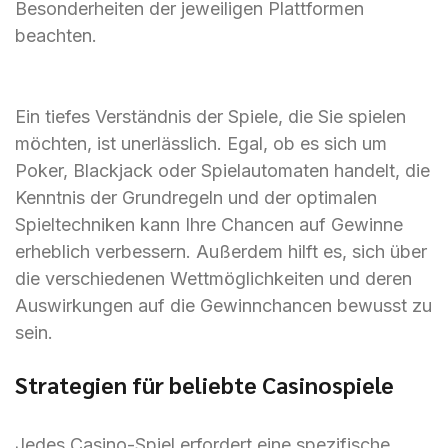
Besonderheiten der jeweiligen Plattformen
beachten.
Ein tiefes Verständnis der Spiele, die Sie spielen
möchten, ist unerlässlich. Egal, ob es sich um
Poker, Blackjack oder Spielautomaten handelt, die
Kenntnis der Grundregeln und der optimalen
Spieltechniken kann Ihre Chancen auf Gewinne
erheblich verbessern. Außerdem hilft es, sich über
die verschiedenen Wettmöglichkeiten und deren
Auswirkungen auf die Gewinnchancen bewusst zu
sein.
Strategien für beliebte Casinospiele
Jedes Casino-Spiel erfordert eine spezifische