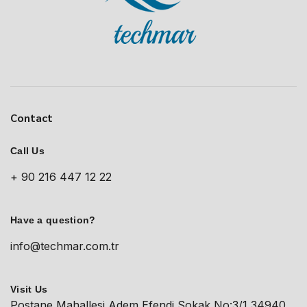
Contact
Call Us
+ 90 216 447 12 22
Have a question?
info@techmar.com.tr
Visit Us
Postane Mahallesi Adem Efendi Sokak No:3/1 34940