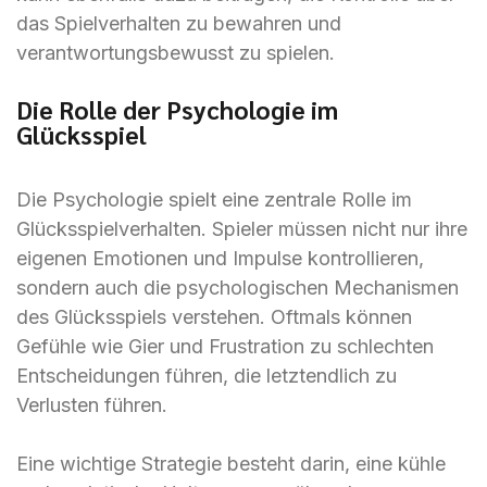
das Spielverhalten zu bewahren und
verantwortungsbewusst zu spielen.
Die Rolle der Psychologie im
Glücksspiel
Die Psychologie spielt eine zentrale Rolle im
Glücksspielverhalten. Spieler müssen nicht nur ihre
eigenen Emotionen und Impulse kontrollieren,
sondern auch die psychologischen Mechanismen
des Glücksspiels verstehen. Oftmals können
Gefühle wie Gier und Frustration zu schlechten
Entscheidungen führen, die letztendlich zu
Verlusten führen.
Eine wichtige Strategie besteht darin, eine kühle