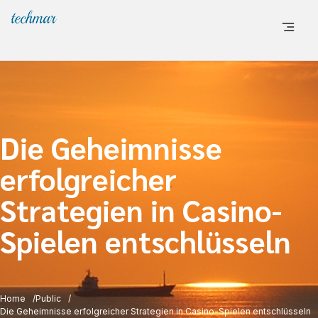
Die Geheimnisse
erfolgreicher
Strategien in Casino-
Spielen entschlüsseln
Home
Public
Die Geheimnisse erfolgreicher Strategien in Casino-Spielen entschlüsseln