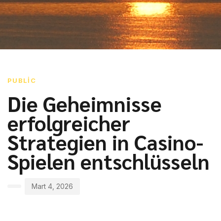
PUBLISHED
Author
Published
IN:
on:
PUBLIC
Die Geheimnisse
erfolgreicher
Strategien in Casino-
Spielen entschlüsseln
Mart 4, 2026