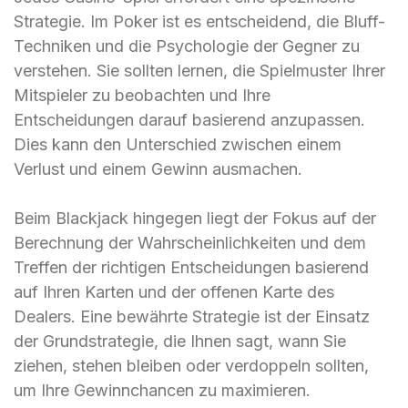
Strategie. Im Poker ist es entscheidend, die Bluff-
Techniken und die Psychologie der Gegner zu
verstehen. Sie sollten lernen, die Spielmuster Ihrer
Mitspieler zu beobachten und Ihre
Entscheidungen darauf basierend anzupassen.
Dies kann den Unterschied zwischen einem
Verlust und einem Gewinn ausmachen.
Beim Blackjack hingegen liegt der Fokus auf der
Berechnung der Wahrscheinlichkeiten und dem
Treffen der richtigen Entscheidungen basierend
auf Ihren Karten und der offenen Karte des
Dealers. Eine bewährte Strategie ist der Einsatz
der Grundstrategie, die Ihnen sagt, wann Sie
ziehen, stehen bleiben oder verdoppeln sollten,
um Ihre Gewinnchancen zu maximieren.