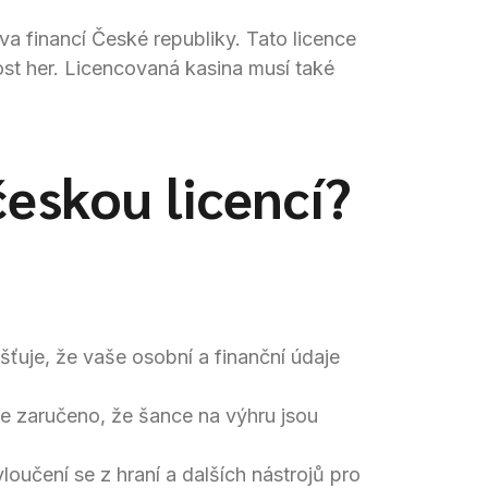
va financí České republiky. Tato licence
ost her. Licencovaná kasina musí také
českou licencí?
šťuje, že vaše osobní a finanční údaje
e zaručeno, že šance na výhru jsou
oučení se z hraní a dalších nástrojů pro