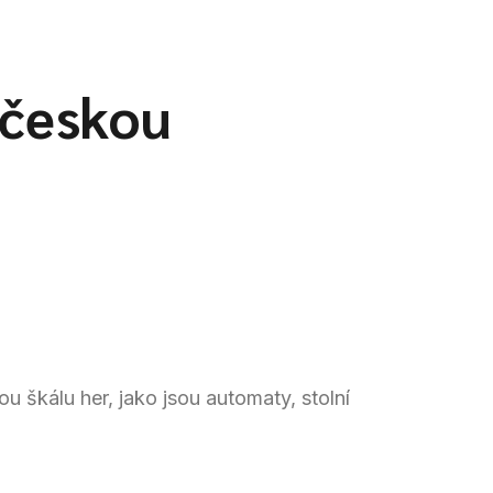
s českou
u škálu her, jako jsou automaty, stolní