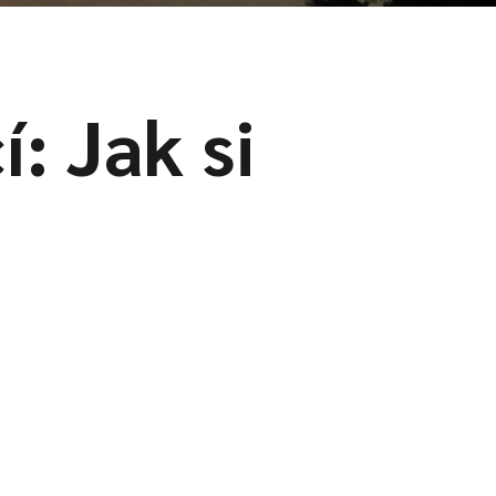
: Jak si