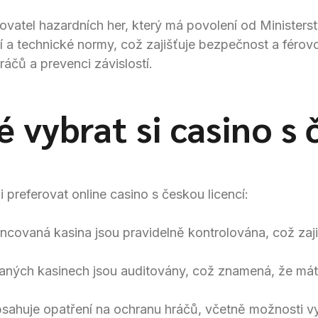
ovatel hazardních her, který má povolení od Ministerst
ní a technické normy, což zajišťuje bezpečnost a férov
ráčů a prevenci závislostí.
é vybrat si casino s 
 preferovat online casino s českou licencí:
ncovaná kasina jsou pravidelně kontrolována, což zaji
aných kasinech jsou auditovány, což znamená, že mát
sahuje opatření na ochranu hráčů, včetně možnosti vyl