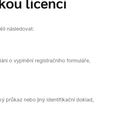
kou licencí
ěli následovat:
dáni o vyplnění registračního formuláře,
ý průkaz nebo jiný identifikační doklad,