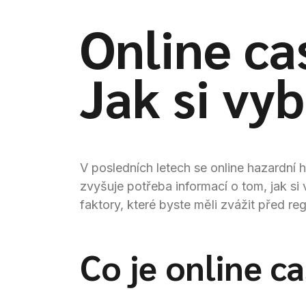
Online ca
Jak si vyb
V posledních letech se online hazardní h
zvyšuje potřeba informací o tom, jak si
faktory, které byste měli zvážit před reg
Co je online ca