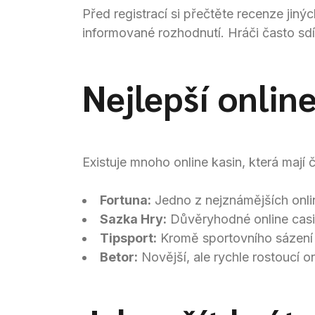
Před registrací si přečtěte recenze jin
informované rozhodnutí. Hráči často sd
Nejlepší online
Existuje mnoho online kasin, která mají č
Fortuna:
Jedno z nejznámějších online
Sazka Hry:
Důvěryhodné online casi
Tipsport:
Kromě sportovního sázení na
Betor:
Novější, ale rychle rostoucí o