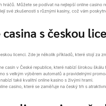
ých hráčů. Můžete se podívat na
nejlepší online casino 
ílejí své zkušenosti s různými kasiny, což vám poskyt
 casina s českou lic
eskou licenci. Zde je několik příkladů, které stojí za z
 casin v České republice, které nabízí širokou škálu h
no s velkým výběrem automatů a pravidelnými promo
bízí také kvalitní online kasino s živými hrami.
nline casino, které se zaměřuje na český trh s atraktiv