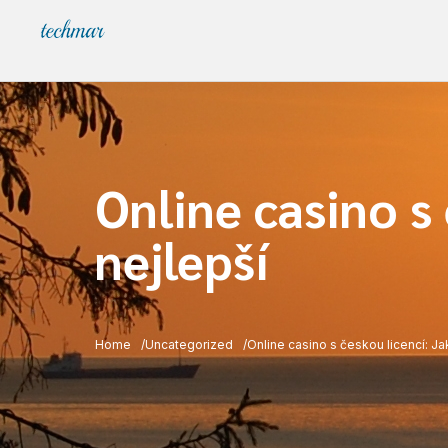
Online casino s 
nejlepší
Home
Uncategorized
Online casino s českou licencí: Jak