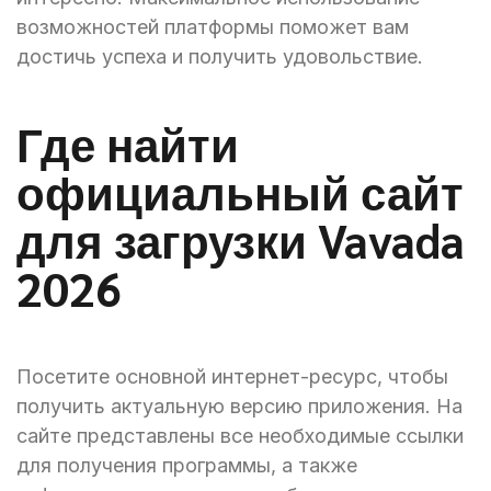
возможностей платформы поможет вам
достичь успеха и получить удовольствие.
Где найти
официальный сайт
для загрузки Vavada
2026
Посетите основной интернет-ресурс, чтобы
получить актуальную версию приложения. На
сайте представлены все необходимые ссылки
для получения программы, а также