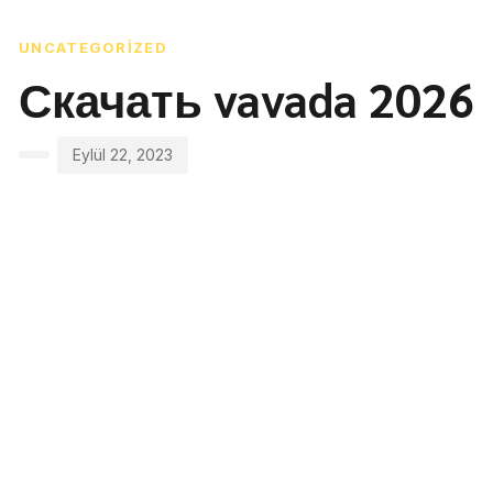
IN:
on:
UNCATEGORIZED
Скачать vavada 2026
Eylül 22, 2023