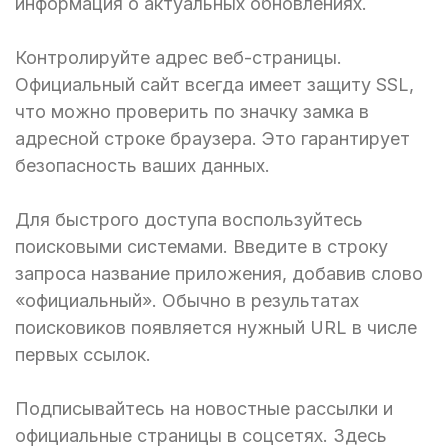
информация о актуальных обновлениях.
Контролируйте адрес веб-страницы.
Официальный сайт всегда имеет защиту SSL,
что можно проверить по значку замка в
адресной строке браузера. Это гарантирует
безопасность ваших данных.
Для быстрого доступа воспользуйтесь
поисковыми системами. Введите в строку
запроса название приложения, добавив слово
«официальный». Обычно в результатах
поисковиков появляется нужный URL в числе
первых ссылок.
Подписывайтесь на новостные рассылки и
официальные страницы в соцсетях. Здесь