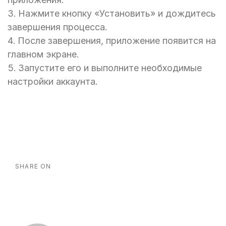
Нажмите кнопку «Установить» и дождитесь
завершения процесса.
После завершения, приложение появится на
главном экране.
Запустите его и выполните необходимые
настройки аккаунта.
SHARE ON