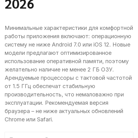
2026
Минимальные характеристики для комфортной
работы приложения включают: операционную
систему не ниже Android 7.0 или iOS 12. Новые
модели предлагают оптимизированное
использование оперативной памяти, поэтому
желательно наличие не менее 2 ГБ ОЗУ.
Арендуемые процессоры с тактовой частотой
от 1.5 ГГц обеспечат стабильную
производительность, что немаловажно при
эксплуатации. Рекомендуемая версия
браузера – не ниже актуальных обновлений
Chrome или Safari.