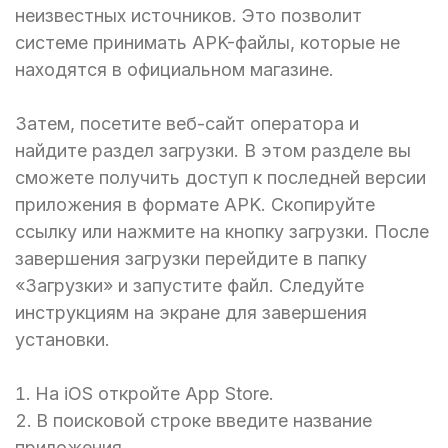
неизвестных источников. Это позволит
системе принимать APK-файлы, которые не
находятся в официальном магазине.
Затем, посетите веб-сайт оператора и
найдите раздел загрузки. В этом разделе вы
сможете получить доступ к последней версии
приложения в формате APK. Скопируйте
ссылку или нажмите на кнопку загрузки. После
завершения загрузки перейдите в папку
«Загрузки» и запустите файл. Следуйте
инструкциям на экране для завершения
установки.
На iOS откройте App Store.
В поисковой строке введите название
приложения.