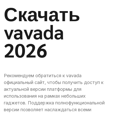
Скачать
vavada
2026
Рекомендуем обратиться к
vavada
официальный сайт
, чтобы получить доступ к
актуальной версии платформы для
использования на рамках небольших
гаджетов. Поддержка полнофункциональной
версии позволяет наслаждаться всеми