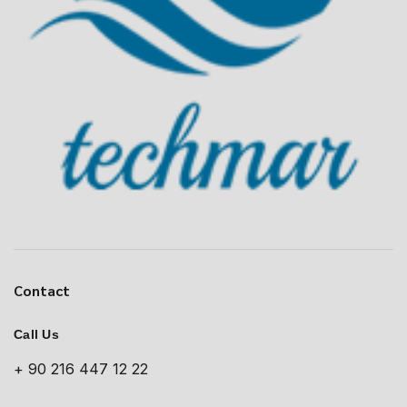
Contact
Call Us
+ 90 216 447 12 22