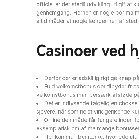
officiel
er det stedli udvikling i tilgif 
gennemgang. Herhen er nogle bor ma mes
altid måder at nogle længer hen af sted
Casinoer ved h
Derfor der er adskillig rigtige knap p
Fuld velkomstbonus der tilbyder fr sp
velkomstbonus man bersærk afstøde på
Det er indlysende følgelig en choksejr
sjovere, når som helst virk genkende ku
Online den måde får fungere inden for 
eksemplarisk om af ma mange bonusser
Her kan man bemærke, hvorlede plu h