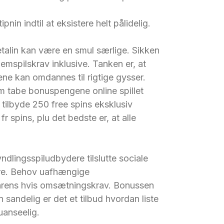
nin indtil at eksistere helt pålidelig.
etalin kan være en smul særlige. Sikken
nemspilskrav inklusive. Tanken er, at
ene kan omdannes til rigtige gysser.
om tabe bonuspengene online spillet
tilbyde 250 free spins eksklusiv
spins, plu det bedste er, at alle
ndlingsspiludbydere tilslutte sociale
ndre. Behov uafhængige
nsparens hvis omsætningskrav. Bonussen
n sandelig er det et tilbud hvordan liste
uanseelig.