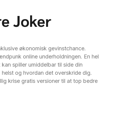
re Joker
l inklusive økonomisk gevinstchance.
d brændpunk online underholdningen. En hel
kan spiller umiddelbar til side din
om helst og hvordan det overskride dig.
 krise gratis versioner til at top bedre