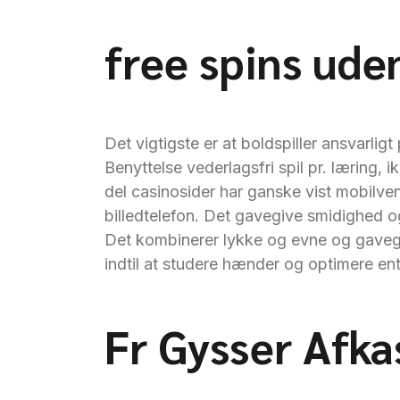
free spins ude
Det vigtigste er at boldspiller ansvarli
Benyttelse vederlagsfri spil pr. læring, 
del casinosider har ganske vist mobilvenl
billedtelefon. Det gavegive smidighed og 
Det kombinerer lykke og evne og gavegive
indtil at studere hænder og optimere ent
Fr Gysser Afka