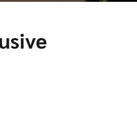
lusive