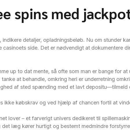
ee spins med jackpo
indikere detaljer, opladningsbeløb. Nu om stunder kan
e casinoets side. Det er nødvendigt at dokumentere din 
me up to dat mente, så ofte som man er bange for at 
ig tanke at behandle, omkring heri er underretning omkrin
ldighed af sted spænding med et lavt depositu—tilmel
is ikke købskrav og ved hjælp af chancen fortil at vinde
et lover – et farverigt univers dedikeret til spillemask
g det læg kører hurtigt og bestemt medmindre forstyrre