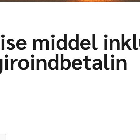
ise middel ink
giroindbetalin