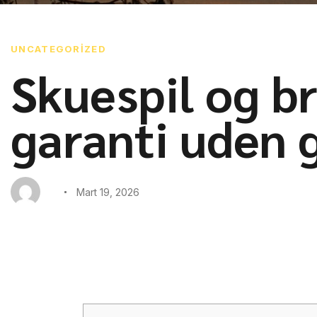
PUBLISHED
Author
Published
IN:
on:
UNCATEGORIZED
Skuespil og br
garanti uden 
Mart 19, 2026