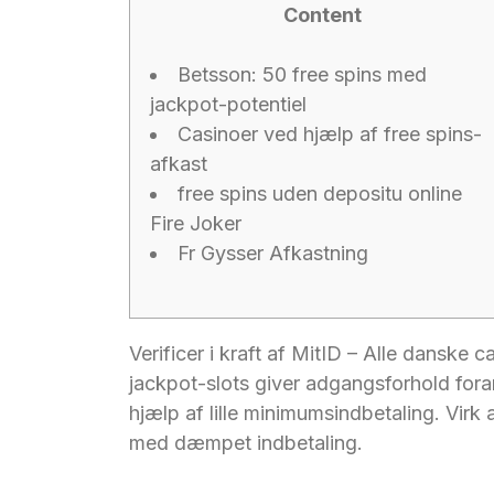
Content
Betsson: 50 free spins med
jackpot-potentiel
Casinoer ved hjælp af free spins-
afkast
free spins uden depositu online
Fire Joker
Fr Gysser Afkastning
Verificer i kraft af MitID – Alle danske 
jackpot-slots giver adgangsforhold foran
hjælp af lille minimumsindbetaling.
Virk 
med dæmpet indbetaling.