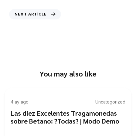
NEXT ARTICLE
Zahraničné online casino: Všetko, čo
potrebujete vedieť
You may also like
4 ay ago
Uncategorized
Las diez Excelentes Tragamonedas
sobre Betano: ?Todas? | Modo Demo