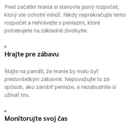
Pred začatím hrania si stanovte jasný rozpočet,
ktorý ste ochotní minúť. Nikdy neprekračujte tento
rozpočet a nehrávejte s peniazmi, ktoré
potrebujete na základné živobytie.
Hrajte pre zábavu
Majte na pamäti, že hranie by malo byť
predovšetkým zábavné. Nepovažujte to za
spôsob, ako zarobiť peniaze, a nezabudnite si
užívať hru.
Monitorujte svoj čas