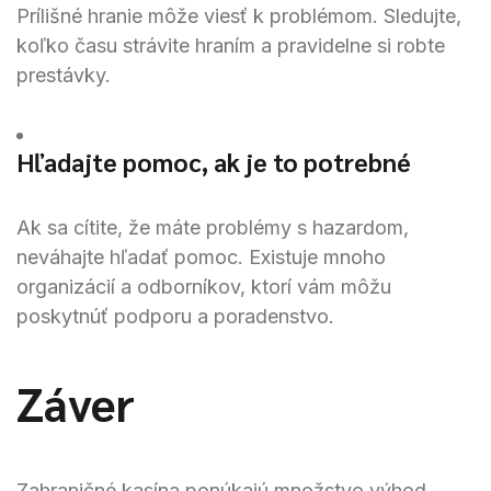
Prílišné hranie môže viesť k problémom. Sledujte,
koľko času strávite hraním a pravidelne si robte
prestávky.
Hľadajte pomoc, ak je to potrebné
Ak sa cítite, že máte problémy s hazardom,
neváhajte hľadať pomoc. Existuje mnoho
organizácií a odborníkov, ktorí vám môžu
poskytnúť podporu a poradenstvo.
Záver
Zahraničné kasína ponúkajú množstvo výhod,